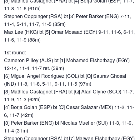
[8] Mathieu Castagnet (FRA) bt [4] Borja Golan (ESP) 11-7,
11-8, 11-6 (61m)
Stephen Coppinger (RSA) bt [3] Peter Barker (ENG) 7-11,
11-4, 5-11, 11-7, 11-5 (85m)
Max Lee (HKG) bt [5] Omar Mosaad (EGY) 9-11, 11-6, 6-11,
11-6, 11-9 (88m)
1st round:
Cameron Pilley (AUS) bt [1] Mohamed Elshorbagy (EGY)
12-14, 11-4, 11-7 ret. (39m)
[6] Miguel Angel Rodriguez (COL) bt [Q] Saurav Ghosal
(IND) 11-8, 11-8, 5-11, 9-11, 11-5 (97m)
[8] Mathieu Castagnet (FRA) bt [Q] Alan Clyne (SCO) 11-7,
11-9, 11-3 (62m)
[4] Borja Golan (ESP) bt [Q] Cesar Salazar (MEX) 11-2, 11-
6, 11-7 (42m)
[3] Peter Barker (ENG) bt Nicolas Mueller (SUI) 11-3, 11-9,
11-4 (31m)
Stephen Coppinger (RSA) bt [7] Marwan Elshorbagy (EGY)