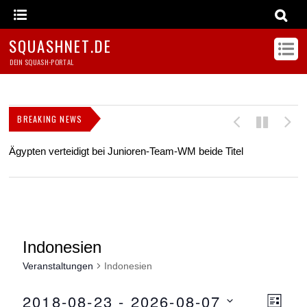
SQUASHNET.DE
DEIN SQUASH-PORTAL
BREAKING NEWS
Ägypten verteidigt bei Junioren-Team-WM beide Titel
Z
s
Indonesien
Veranstaltungen
Indonesien
2018-08-23
 - 
2026-08-07
Ansicht
Ver
L