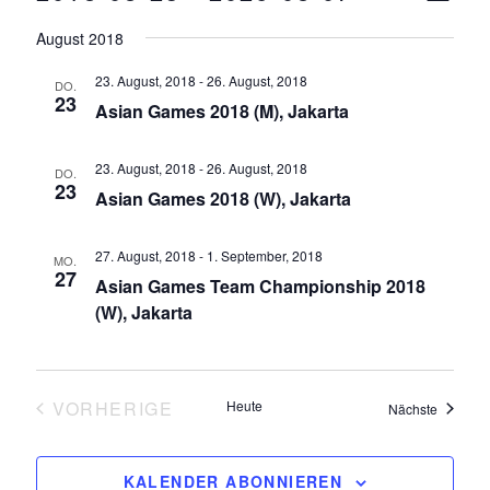
Navigat
I
D
Ansi
S
August 2018
a
T
Navi
E
t
23. August, 2018
-
26. August, 2018
DO.
23
u
Asian Games 2018 (M), Jakarta
m
w
23. August, 2018
-
26. August, 2018
DO.
23
ä
Asian Games 2018 (W), Jakarta
h
l
27. August, 2018
-
1. September, 2018
MO.
27
e
Asian Games Team Championship 2018
n
(W), Jakarta
.
VORHERIGE
Heute
Veransta
Nächste
VERANSTALTUNGEN
KALENDER ABONNIEREN