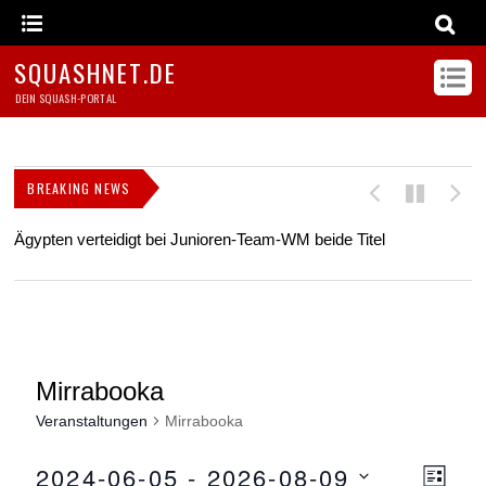
SQUASHNET.DE
DEIN SQUASH-PORTAL
BREAKING NEWS
Ägypten verteidigt bei Junioren-Team-WM beide Titel
Z
s
Mirrabooka
Veranstaltungen
Mirrabooka
2024-06-05
 - 
2026-08-09
Ansicht
Ver
L