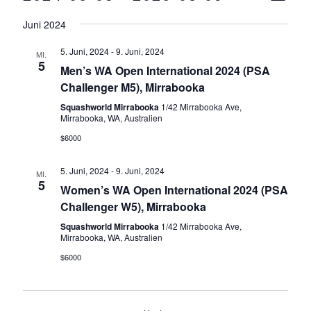
Navigat
I
D
Ansi
S
Juni 2024
a
T
Navi
E
t
5. Juni, 2024
-
9. Juni, 2024
MI.
5
u
Men’s WA Open International 2024 (PSA
Challenger M5), Mirrabooka
m
w
Squashworld Mirrabooka
1/42 Mirrabooka Ave,
Mirrabooka, WA, Australien
ä
$6000
h
l
5. Juni, 2024
-
9. Juni, 2024
MI.
e
5
Women’s WA Open International 2024 (PSA
n
Challenger W5), Mirrabooka
.
Squashworld Mirrabooka
1/42 Mirrabooka Ave,
Mirrabooka, WA, Australien
$6000