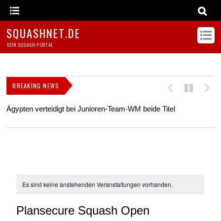
SQUASHNET.DE
DEIN SQUASH-PORTAL
BREAKING NEWS
Ägypten verteidigt bei Junioren-Team-WM beide Titel
Z
s
Es sind keine anstehenden Veranstaltungen vorhanden.
Plansecure Squash Open