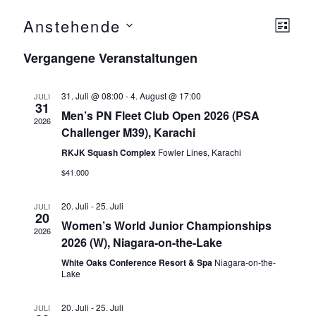
Anstehende
Ansicht
Ver
L
Navigat
I
D
Ansi
Vergangene Veranstaltungen
S
a
T
Navi
E
t
31. Juli @ 08:00
-
4. August @ 17:00
JULI
u
31
Men’s PN Fleet Club Open 2026 (PSA
m
2026
Challenger M39), Karachi
w
RKJK Squash Complex
Fowler Lines, Karachi
ä
$41.000
h
l
20. Juli
-
25. Juli
JULI
e
20
Women’s World Junior Championships
n
2026
2026 (W), Niagara-on-the-Lake
.
White Oaks Conference Resort & Spa
Niagara-on-the-
Lake
20. Juli
-
25. Juli
JULI