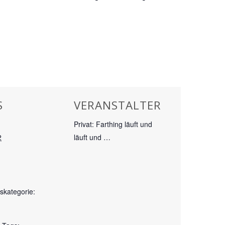
S
VERANSTALTER
Privat: Farthing läuft und
2
läuft und …
skategorie: