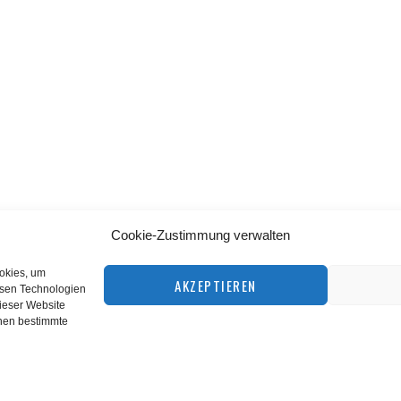
Cookie-Zustimmung verwalten
BACK TO TOP
ookies, um
AKZEPTIEREN
esen Technologien
dieser Website
©
squashnet.de
2026
nnen bestimmte
Datenschutzerklärung
|
Impressum
Performance Marketing by
matchplan