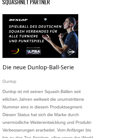
SQUASHNET PARTNER
Die neue Dunlop-Ball-Serie
Dunlop
Dunlop ist mit seinen Squash-Bällen seit
etlichen Jahren weltweit die unumstrittene
Nummer eins in diesem Produktsegment.
Diesen Status hat sich die Marke durch
unermüdliche Weiterentwicklung und Produkt-
Verbesserungen erarbeitet. Vom Anfänger bis
hin zu den Top-Spielern, allen voran der World