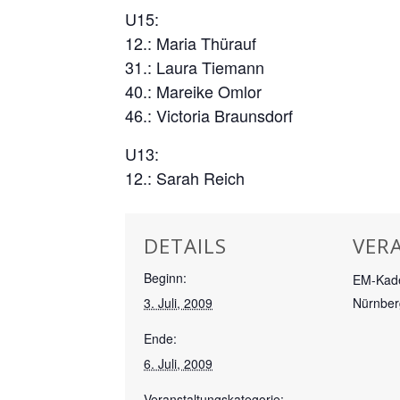
U15:
12.: Maria Thürauf
31.: Laura Tiemann
40.: Mareike Omlor
46.: Victoria Braunsdorf
U13:
12.: Sarah Reich
DETAILS
VER
Beginn:
EM-Kade
3. Juli, 2009
Nürnber
Ende:
6. Juli, 2009
Veranstaltungskategorie: