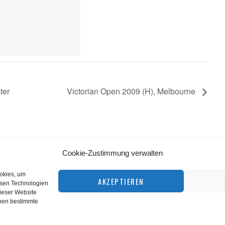
ter
Victorian Open 2009 (H), Melbourne
Cookie-Zustimmung verwalten
BACK TO TOP
ookies, um
AKZEPTIEREN
esen Technologien
dieser Website
©
squashnet.de
2026
nnen bestimmte
Datenschutzerklärung
|
Impressum
Performance Marketing by
matchplan