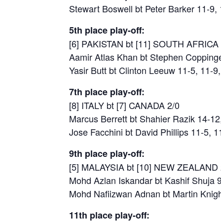
Stewart Boswell bt Peter Barker 11-9,
5th place play-off:
[6] PAKISTAN bt [11] SOUTH AFRICA 
Aamir Atlas Khan bt Stephen Coppinge
Yasir Butt bt Clinton Leeuw 11-5, 11-9
7th place play-off:
[8] ITALY bt [7] CANADA 2/0
Marcus Berrett bt Shahier Razik 14-12
Jose Facchini bt David Phillips 11-5, 1
9th place play-off:
[5] MALAYSIA bt [10] NEW ZEALAND 
Mohd Azlan Iskandar bt Kashif Shuja 9
Mohd Nafiizwan Adnan bt Martin Knigh
11th place play-off: