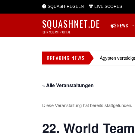
SQUASH-REGELN
LIVE SCORES
SQUASHNET.DE
NEWS
DEIN SQUASH-PORTAL
BREAKING NEWS
Ägypten verteidig
« Alle Veranstaltungen
Diese Veranstaltung hat bereits stattgefunden.
22. World Team