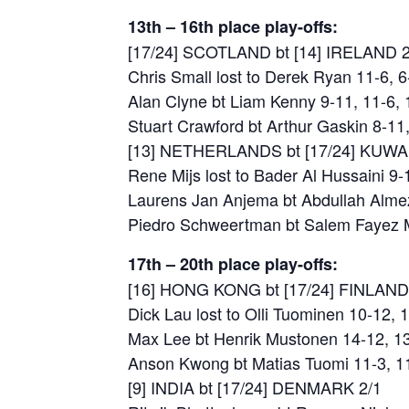
13th – 16th place play-offs:
[17/24] SCOTLAND bt [14] IRELAND 2
Chris Small lost to Derek Ryan 11-6, 6
Alan Clyne bt Liam Kenny 9-11, 11-6, 
Stuart Crawford bt Arthur Gaskin 8-11,
[13] NETHERLANDS bt [17/24] KUWAI
Rene Mijs lost to Bader Al Hussaini 9-
Laurens Jan Anjema bt Abdullah Almez
Piedro Schweertman bt Salem Fayez 
17th – 20th place play-offs:
[16] HONG KONG bt [17/24] FINLAND
Dick Lau lost to Olli Tuominen 10-12, 
Max Lee bt Henrik Mustonen 14-12, 13
Anson Kwong bt Matias Tuomi 11-3, 11
[9] INDIA bt [17/24] DENMARK 2/1