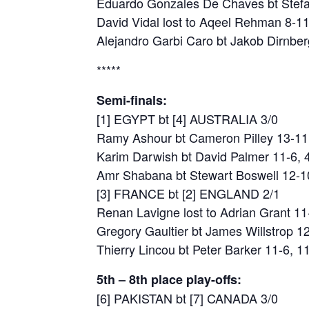
Eduardo Gonzales De Chaves bt Stefan
David Vidal lost to Aqeel Rehman 8-11
Alejandro Garbi Caro bt Jakob Dirnber
*****
Semi-finals:
[1] EGYPT bt [4] AUSTRALIA 3/0
Ramy Ashour bt Cameron Pilley 13-11,
Karim Darwish bt David Palmer 11-6, 4
Amr Shabana bt Stewart Boswell 12-1
[3] FRANCE bt [2] ENGLAND 2/1
Renan Lavigne lost to Adrian Grant 11
Gregory Gaultier bt James Willstrop 1
Thierry Lincou bt Peter Barker 11-6, 1
5th – 8th place play-offs:
[6] PAKISTAN bt [7] CANADA 3/0