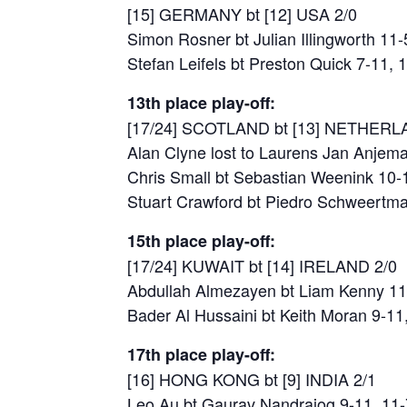
[15] GERMANY bt [12] USA 2/0
Simon Rosner bt Julian Illingworth 11-
Stefan Leifels bt Preston Quick 7-11, 
13th place play-off:
[17/24] SCOTLAND bt [13] NETHERL
Alan Clyne lost to Laurens Jan Anjema
Chris Small bt Sebastian Weenink 10-1
Stuart Crawford bt Piedro Schweertman
15th place play-off:
[17/24] KUWAIT bt [14] IRELAND 2/0
Abdullah Almezayen bt Liam Kenny 11-
Bader Al Hussaini bt Keith Moran 9-11
17th place play-off:
[16] HONG KONG bt [9] INDIA 2/1
Leo Au bt Gaurav Nandrajog 9-11, 11-