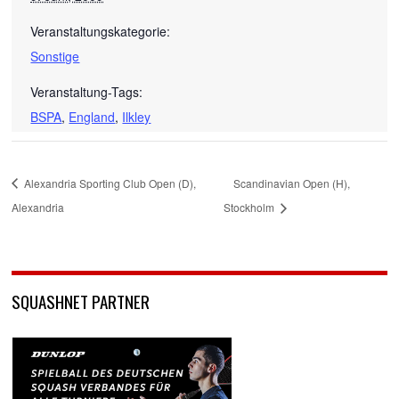
Veranstaltungskategorie:
Sonstige
Veranstaltung-Tags:
BSPA
,
England
,
Ilkley
Alexandria Sporting Club Open (D),
Scandinavian Open (H),
Alexandria
Stockholm
SQUASHNET PARTNER