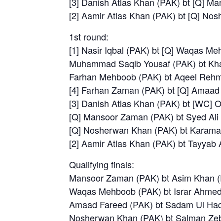
[3] Danish Atlas Khan (PAK) bt [Q] Ma
[2] Aamir Atlas Khan (PAK) bt [Q] Nos
1st round:
[1] Nasir Iqbal (PAK) bt [Q] Waqas Me
Muhammad Saqib Yousaf (PAK) bt Khaw
Farhan Mehboob (PAK) bt Aqeel Rehma
[4] Farhan Zaman (PAK) bt [Q] Amaad 
[3] Danish Atlas Khan (PAK) bt [WC] O
[Q] Mansoor Zaman (PAK) bt Syed Ali 
[Q] Nosherwan Khan (PAK) bt Karamatu
[2] Aamir Atlas Khan (PAK) bt Tayyab 
Qualifying finals:
Mansoor Zaman (PAK) bt Asim Khan (P
Waqas Mehboob (PAK) bt Israr Ahmed 
Amaad Fareed (PAK) bt Sadam Ul Haq 
Nosherwan Khan (PAK) bt Salman Zeb 