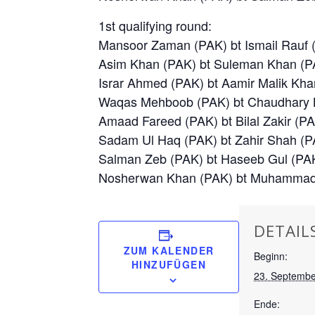
1st qualifying round:
Mansoor Zaman (PAK) bt Ismail Rauf (
Asim Khan (PAK) bt Suleman Khan (PA
Israr Ahmed (PAK) bt Aamir Malik Kha
Waqas Mehboob (PAK) bt Chaudhary Na
Amaad Fareed (PAK) bt Bilal Zakir (PA
Sadam Ul Haq (PAK) bt Zahir Shah (PA
Salman Zeb (PAK) bt Haseeb Gul (PAK)
Nosherwan Khan (PAK) bt Muhammad Y
DETAIL
ZUM KALENDER
Beginn:
HINZUFÜGEN
23. Septembe
Ende: