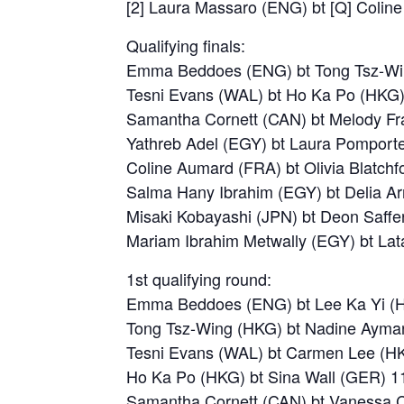
[2] Laura Massaro (ENG) bt [Q] Colin
Qualifying finals:
Emma Beddoes (ENG) bt Tong Tsz-Win
Tesni Evans (WAL) bt Ho Ka Po (HKG) 
Samantha Cornett (CAN) bt Melody Fra
Yathreb Adel (EGY) bt Laura Pomporte
Coline Aumard (FRA) bt Olivia Blatchf
Salma Hany Ibrahim (EGY) bt Delia Ar
Misaki Kobayashi (JPN) bt Deon Saffe
Mariam Ibrahim Metwally (EGY) bt Lat
1st qualifying round:
Emma Beddoes (ENG) bt Lee Ka Yi (H
Tong Tsz-Wing (HKG) bt Nadine Ayman
Tesni Evans (WAL) bt Carmen Lee (HK
Ho Ka Po (HKG) bt Sina Wall (GER) 11
Samantha Cornett (CAN) bt Vanessa C