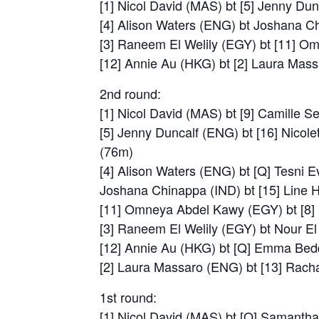
[1] Nicol David (MAS) bt [5] Jenny Du
[4] Alison Waters (ENG) bt Joshana Ch
[3] Raneem El Welily (EGY) bt [11] O
[12] Annie Au (HKG) bt [2] Laura Mass
2nd round:
[1] Nicol David (MAS) bt [9] Camille S
[5] Jenny Duncalf (ENG) bt [16] Nicol
(76m)
[4] Alison Waters (ENG) bt [Q] Tesni 
Joshana Chinappa (IND) bt [15] Line 
[11] Omneya Abdel Kawy (EGY) bt [8] 
[3] Raneem El Welily (EGY) bt Nour El
[12] Annie Au (HKG) bt [Q] Emma Bed
[2] Laura Massaro (ENG) bt [13] Rach
1st round:
[1] Nicol David (MAS) bt [Q] Samantha