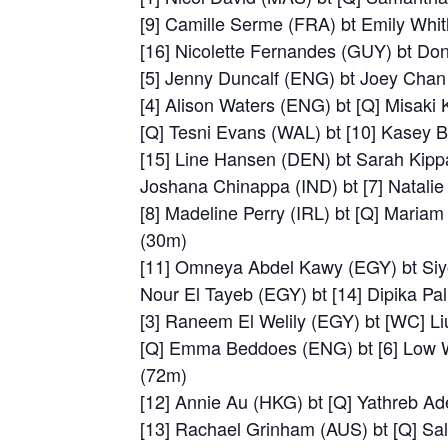
[9] Camille Serme (FRA) bt Emily Whit
[16] Nicolette Fernandes (GUY) bt Do
[5] Jenny Duncalf (ENG) bt Joey Chan
[4] Alison Waters (ENG) bt [Q] Misaki
[Q] Tesni Evans (WAL) bt [10] Kasey B
[15] Line Hansen (DEN) bt Sarah Kipp
Joshana Chinappa (IND) bt [7] Natali
[8] Madeline Perry (IRL) bt [Q] Mariam
(30m)
[11] Omneya Abdel Kawy (EGY) bt Siyo
Nour El Tayeb (EGY) bt [14] Dipika Pal
[3] Raneem El Welily (EGY) bt [WC] Li
[Q] Emma Beddoes (ENG) bt [6] Low W
(72m)
[12] Annie Au (HKG) bt [Q] Yathreb Ad
[13] Rachael Grinham (AUS) bt [Q] Sa