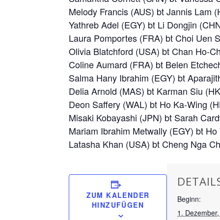
Melody Francis (AUS) bt Jannis Lam (
Yathreb Adel (EGY) bt Li Dongjin (CHN
Laura Pomportes (FRA) bt Choi Uen Sh
Olivia Blatchford (USA) bt Chan Ho-Ch
Coline Aumard (FRA) bt Belen Etchech
Salma Hany Ibrahim (EGY) bt Aparajit
Delia Arnold (MAS) bt Karman Siu (HK
Deon Saffery (WAL) bt Ho Ka-Wing (H
Misaki Kobayashi (JPN) bt Sarah Cardw
Mariam Ibrahim Metwally (EGY) bt Ho 
Latasha Khan (USA) bt Cheng Nga Chi
DETAIL
ZUM KALENDER
Beginn:
HINZUFÜGEN
1. Dezember,