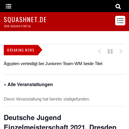
SQUASHNET.DE
DEIN SQUASH-PORTAL
BREAKING NEWS
Ägypten verteidigt bei Junioren-Team-WM beide Titel
Z
s
« Alle Veranstaltungen
Diese Veranstaltung hat bereits stattgefunden.
Deutsche Jugend
Einzelmeisterschaft 2021, Dresden