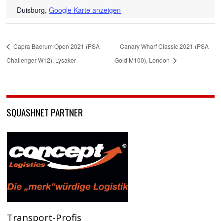
Duisburg
,
Google Karte anzeigen
Capra Baerum Open 2021 (PSA
Canary Wharf Classic 2021 (PSA
Challenger W12), Lysaker
Gold M100), London
SQUASHNET PARTNER
Transport-Profis