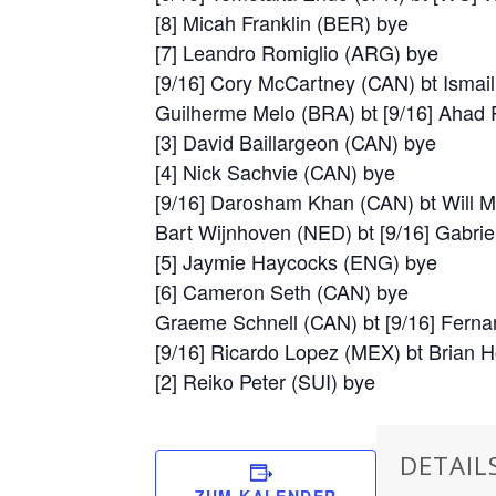
[8] Micah Franklin (BER) bye
[7] Leandro Romiglio (ARG) bye
[9/16] Cory McCartney (CAN) bt Ismail
Guilherme Melo (BRA) bt [9/16] Ahad 
[3] David Baillargeon (CAN) bye
[4] Nick Sachvie (CAN) bye
[9/16] Darosham Khan (CAN) bt Will Ma
Bart Wijnhoven (NED) bt [9/16] Gabriel
[5] Jaymie Haycocks (ENG) bye
[6] Cameron Seth (CAN) bye
Graeme Schnell (CAN) bt [9/16] Fern
[9/16] Ricardo Lopez (MEX) bt Brian H
[2] Reiko Peter (SUI) bye
DETAIL