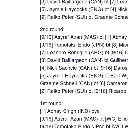
[3] David Baillargeon (CAN) bt [7] Le
[5] Jaymie Haycocks (ENG) bt [4] Nick
[2] Reiko Peter (SUI) bt Graeme Schne
2nd round:
[9/16] Asyraf Azan (MAS) bt [1] Abhay 
[9/16] Tomotaka Endo (JPN) bt [8] Mic
[7] Leandro Romiglio (ARG) bt [9/16] 
[3] David Baillargeon (CAN) bt Guilhe
[4] Nick Sachvie (CAN) bt [9/16] Dar
[5] Jaymie Haycocks (ENG) bt Bart Wi
Graeme Schnell (CAN) bt [6] Cameron 
[2] Reiko Peter (SUI) bt [9/16] Ricard
1st round:
[1] Abhay Singh (IND) bye
[9/16] Asyraf Azan (MAS) bt [WC] Ellio
[9/16] Tomotaka Endo (JPN) bt [WC] W