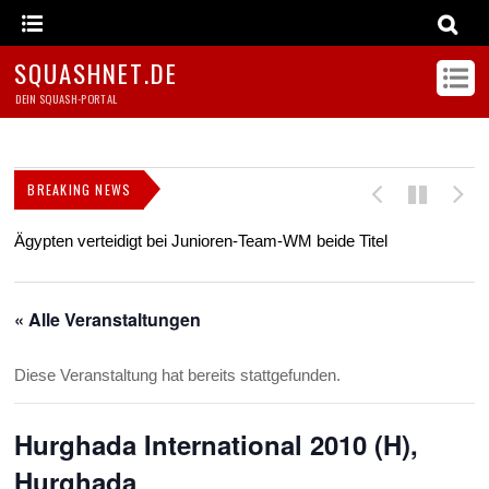
SQUASHNET.DE
DEIN SQUASH-PORTAL
BREAKING NEWS
Ägypten verteidigt bei Junioren-Team-WM beide Titel
Z
s
« Alle Veranstaltungen
Diese Veranstaltung hat bereits stattgefunden.
Hurghada International 2010 (H),
Hurghada