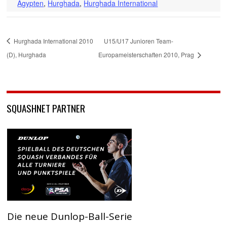
Ägypten
,
Hurghada
,
Hurghada International
Hurghada International 2010
U15/U17 Junioren Team-
(D), Hurghada
Europameisterschaften 2010, Prag
SQUASHNET PARTNER
Die neue Dunlop-Ball-Serie