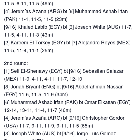
11-5, 6-11, 11-5 (49m)
[4] Jeremías Azaña (ARG) bt [6] Muhammad Ashab Irfan
(PAK) 11-1, 11-5, 11-5 (23m)
[9/16] Khaled Labib (EGY) bt [3] Joseph White (AUS) 11-7,
11-5, 4-11, 11-3 (43m)
[2] Kareem El Torkey (EGY) bt [7] Alejandro Reyes (MEX)
11-5, 11-4, 11-1 (25m)
2nd round:
[1] Seif El-Shenawy (EGY) bt [9/16] Sebastian Salazar
(MEX) 11-9, 4-11, 4-11, 11-7, 12-10
[8] Jonah Bryant (ENG) bt [9/16] Abdelrahman Nassar
(EGY) 11-5, 11-5, 11-9 (34m)
[6] Muhammad Ashab Irfan (PAK) bt Omar Elkattan (EGY)
12-14, 13-11, 11-4, 11-7 (46m)
[4] Jeremías Azaña (ARG) bt [9/16] Christopher Gordon
(USA) 11-7, 9-11, 11-9, 9-11, 11-5 (65m)
[3] Joseph White (AUS) bt [9/16] Jorge Luis Gomez