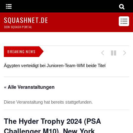
SQUASHNET.DE
DEIN SQUASH-PORTAL
BREAKING NEWS
Ägypten verteidigt bei Junioren-Team-WM beide Titel
Z
s
« Alle Veranstaltungen
Diese Veranstaltung hat bereits stattgefunden.
The Hyder Trophy 2024 (PSA
Challenger M10), New York