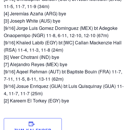
11-5, 11-7, 11-9 (34m)
[4] Jeremías Azaña (ARG) bye
[3] Joseph White (AUS) bye
[9/16] Jorge Luis Gomez Dominguez (MEX) bt Adegoke
Onaopemipo (NGR) 11-8, 6-11, 12-10, 12-10 (67m)
[9/16] Khaled Labib (EGY) bt [WC] Callan Mackenzie Hall
(RSA) 11-4, 11-3, 11-8 (24m)
[5] Veer Chotrani (IND) bye
[7] Alejandro Reyes (MEX) bye
[9/16] Aqeel Rehman (AUT) bt Baptiste Bouin (FRA) 11-7,
7-11, 11-5, 8-11, 13-11 (62m)
[9/16] Josue Enriquez (GUA) bt Luis Quisquinay (GUA) 11-
4, 11-7, 11-7 (25m)
[2] Kareem El Torkey (EGY) bye