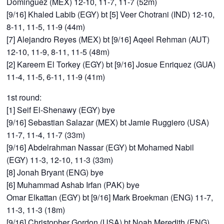
Dominguez (MEX) 12-10, 11-7, 11-7 (52m)
[9/16] Khaled Labib (EGY) bt [5] Veer Chotrani (IND) 12-10,
8-11, 11-5, 11-9 (44m)
[7] Alejandro Reyes (MEX) bt [9/16] Aqeel Rehman (AUT)
12-10, 11-9, 8-11, 11-5 (48m)
[2] Kareem El Torkey (EGY) bt [9/16] Josue Enriquez (GUA)
11-4, 11-5, 6-11, 11-9 (41m)
1st round:
[1] Seif El-Shenawy (EGY) bye
[9/16] Sebastian Salazar (MEX) bt Jamie Ruggiero (USA)
11-7, 11-4, 11-7 (33m)
[9/16] Abdelrahman Nassar (EGY) bt Mohamed Nabil
(EGY) 11-3, 12-10, 11-3 (33m)
[8] Jonah Bryant (ENG) bye
[6] Muhammad Ashab Irfan (PAK) bye
Omar Elkattan (EGY) bt [9/16] Mark Broekman (ENG) 11-7,
11-3, 11-3 (18m)
[9/16] Christopher Gordon (USA) bt Noah Meredith (ENG)