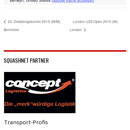
24. Dreikönigsturnier 2015 (W/M),
London U23 Open 2015 (W),
Bornheim
London
SQUASHNET PARTNER
Transport-Profis