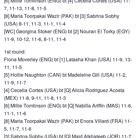
[6] Millie Tomlinson (ENG) bt [4] Cecelia Cortes (USA) 11-
7, 11-13, 11-8, 11-5
[8] Maria Toorpakai Wazir (PAK) bt [3] Sabrina Sobhy
(USA) 8-11, 11-3, 11-1, 11-4
[WC] Georgina Stoker (ENG) bt [2] Nouran El Torky (EGY)
11-9, 10-12, 11-6, 8-11, 11-4
1st round:
Fiona Moverley (ENG) bt [1] Latasha Khan (USA) 11-9, 13-
11, 11-5
[5] Hollie Naughton (CAN) bt Madeleine Gill (USA) 11-2,
11-9, 11-7
[4] Cecelia Cortes (USA) bt [Q] Alicia Rodriguez Acosta
(MEX) 11-8, 9-11, 11-8, 11-3
[6] Millie Tomlinson (ENG) bt [Q] Nabilla Ariffin (MAS) 11-6,
11-1, 11-6
[8] Maria Toorpakai Wazir (PAK) bt Enora Villard (FRA) 11-
5, 11-7, 11-6
[3] Sabrina Sobhy (USA) bt [Q] Majd Alkhateeb (JOR) 11-7,