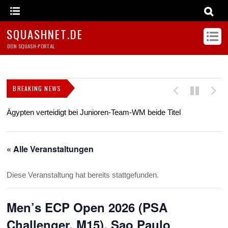
SQUASHNET.DE
DEIN SQUASH-PORTAL
BREAKING NEWS
Ägypten verteidigt bei Junioren-Team-WM beide Titel
Z
s
« Alle Veranstaltungen
Diese Veranstaltung hat bereits stattgefunden.
Men’s ECP Open 2026 (PSA
Challenger, M15), Sao Paulo