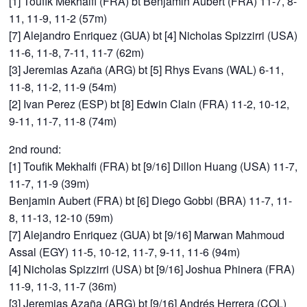
[1] Toufik Mekhalfi (FRA) bt Benjamin Aubert (FRA) 11-7, 8-
11, 11-9, 11-2 (57m)
[7] Alejandro Enriquez (GUA) bt [4] Nicholas Spizzirri (USA)
11-6, 11-8, 7-11, 11-7 (62m)
[3] Jeremias Azaña (ARG) bt [5] Rhys Evans (WAL) 6-11,
11-8, 11-2, 11-9 (54m)
[2] Ivan Perez (ESP) bt [8] Edwin Clain (FRA) 11-2, 10-12,
9-11, 11-7, 11-8 (74m)
2nd round:
[1] Toufik Mekhalfi (FRA) bt [9/16] Dillon Huang (USA) 11-7,
11-7, 11-9 (39m)
Benjamin Aubert (FRA) bt [6] Diego Gobbi (BRA) 11-7, 11-
8, 11-13, 12-10 (59m)
[7] Alejandro Enriquez (GUA) bt [9/16] Marwan Mahmoud
Assal (EGY) 11-5, 10-12, 11-7, 9-11, 11-6 (94m)
[4] Nicholas Spizzirri (USA) bt [9/16] Joshua Phinera (FRA)
11-9, 11-3, 11-7 (36m)
[3] Jeremias Azaña (ARG) bt [9/16] Andrés Herrera (COL)