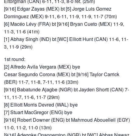
Eltorgman (CAN) 6-11, 11-3, 8-0 ret. (25m)
[9/16] Edgar Zayas (MEX) bt [5] Jorge Luis Gomez
Dominguez (MEX) 9-11, 6-11, 11-9, 11-9, 11-7 (70m)
[6] Macéo Lévy (FRA) bt [9/16] Bryan Cueto (MEX) 11-9,
11-3, 11-6 (41m)
[1] Abhay Singh (IND) bt [WC] Elliott Hunt (CAN) 11-6, 11-
3, 11-9 (29m)
1st round:
[2] Alfredo Avila Vergara (MEX) bye
Cesar Segundo Corona (MEX) bt [9/16] Taylor Carrick
(BER) 11-7, 11-8, 7-11, 11-6 (33m)
[9/16] Babatunde Ajagbe (NGR) bt Jayden Shortt (CAN) 7-
11, 11-7, 11-6, 11-7 (29m)
[8] Elliott Morris Devred (WAL) bye
[7] Stuart MacGregor (ENG) bye
[9/16] Robert Downer (ENG) bt Mahmoud Abouelleil (EGY)
11-0, 11-2, 11-0 (13m)
[9/16] Adegoke Onaopemipo (NGR) bt [WC] Abbas Nawaz