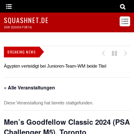
SQUASHNET.DE
DEIN SQUASH-PORTAL
BREAKING NEWS
Ägypten verteidigt bei Junioren-Team-WM beide Titel
Z
s
« Alle Veranstaltungen
Diese Veranstaltung hat bereits stattgefunden.
Men’s Goodfellow Classic 2024 (PSA
Challenger M5), Toronto