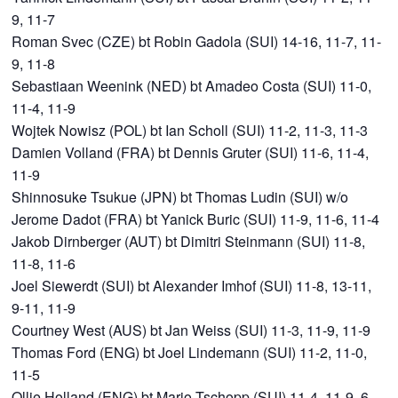
9, 11-7
Roman Svec (CZE) bt Robin Gadola (SUI) 14-16, 11-7, 11-
9, 11-8
Sebastiaan Weenink (NED) bt Amadeo Costa (SUI) 11-0,
11-4, 11-9
Wojtek Nowisz (POL) bt Ian Scholl (SUI) 11-2, 11-3, 11-3
Damien Volland (FRA) bt Dennis Gruter (SUI) 11-6, 11-4,
11-9
Shinnosuke Tsukue (JPN) bt Thomas Ludin (SUI) w/o
Jerome Dadot (FRA) bt Yanick Buric (SUI) 11-9, 11-6, 11-4
Jakob Dirnberger (AUT) bt Dimitri Steinmann (SUI) 11-8,
11-8, 11-6
Joel Siewerdt (SUI) bt Alexander Imhof (SUI) 11-8, 13-11,
9-11, 11-9
Courtney West (AUS) bt Jan Weiss (SUI) 11-3, 11-9, 11-9
Thomas Ford (ENG) bt Joel Lindemann (SUI) 11-2, 11-0,
11-5
Ollie Holland (ENG) bt Mario Tschopp (SUI) 11-4, 11-9, 6-