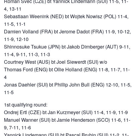
Roman Svec (CZE) bt Yannick Lindemann (SUI) 11-5, 11-
4, 13-11
Sebastiaan Weenink (NED) bt Wojtek Nowisz (POL) 11-4,
11-5, 11-1
Damien Volland (FRA) bt Jerome Dadot (FRA) 11-9, 10-12,
11-9, 12-10
Shinnosuke Tsukue (JPN) bt Jakob Dirnberger (AUT) 9-11,
11-4, 9-11, 11-3, 11-3
Courtney West (AUS) bt Joel Siewerdt (SUI) w/o
Thomas Ford (ENG) bt Ollie Holland (ENG) 11-8, 11-7, 11-
4
Jonas Daehler (SUI) bt Phillip John Bull (ENG) 12-10, 11-5,
11-5
1st qualifying round:
Ondrej Ertl (CZE) bt Jan Kurzmeyer (SUI) 11-4, 11-9, 11-9
Manuel Wanner (SUI) bt Jamie Henderson (SCO) 11-6, 11-
9, 7-11, 11-6
Yannick Lindemann (SUI) bt Pascal Bruhin (SUI) 11-2, 11-