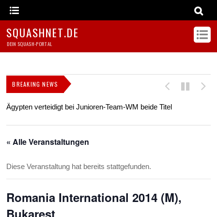
SQUASHNET.DE
DEIN SQUASH-PORTAL
BREAKING NEWS
Ägypten verteidigt bei Junioren-Team-WM beide Titel
Z
s
« Alle Veranstaltungen
Diese Veranstaltung hat bereits stattgefunden.
Romania International 2014 (M),
Bukarest