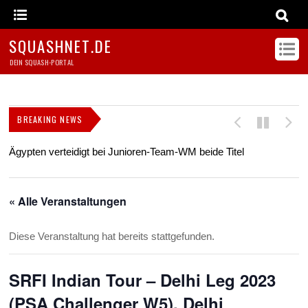
SQUASHNET.DE
DEIN SQUASH-PORTAL
BREAKING NEWS
Ägypten verteidigt bei Junioren-Team-WM beide Titel
Z
s
« Alle Veranstaltungen
Diese Veranstaltung hat bereits stattgefunden.
SRFI Indian Tour – Delhi Leg 2023
(PSA Challenger W5), Delhi