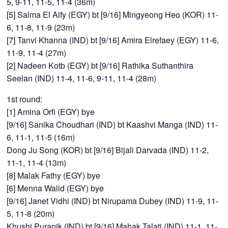
5, 9-11, 11-5, 11-4 (36m)
[5] Salma El Alfy (EGY) bt [9/16] Mingyeong Heo (KOR) 11-
6, 11-8, 11-9 (23m)
[7] Tanvi Khanna (IND) bt [9/16] Amira Elrefaey (EGY) 11-6,
11-9, 11-4 (27m)
[2] Nadeen Kotb (EGY) bt [9/16] Rathika Suthanthira
Seelan (IND) 11-4, 11-6, 9-11, 11-4 (28m)
1st round:
[1] Amina Orfi (EGY) bye
[9/16] Sanika Choudhari (IND) bt Kaashvi Manga (IND) 11-
6, 11-1, 11-5 (16m)
Dong Ju Song (KOR) bt [9/16] Bijali Darvada (IND) 11-2,
11-1, 11-4 (13m)
[8] Malak Fathy (EGY) bye
[6] Menna Walid (EGY) bye
[9/16] Janet Vidhi (IND) bt Nirupama Dubey (IND) 11-9, 11-
5, 11-8 (20m)
Khushi Puranik (IND) bt [9/16] Mahak Talati (IND) 11-1, 11-