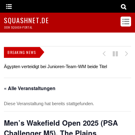
SQUASHNET.DE
DEIN SQUASH-PORTAL
BREAKING NEWS
Ägypten verteidigt bei Junioren-Team-WM beide Titel
Z
s
« Alle Veranstaltungen
Diese Veranstaltung hat bereits stattgefunden.
Men’s Wakefield Open 2025 (PSA
Challenger M5), The Plains