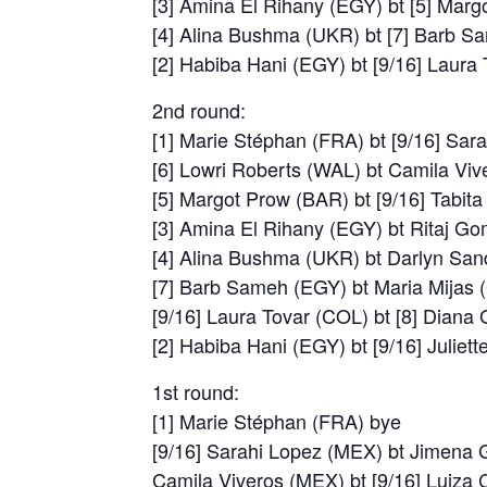
[3] Amina El Rihany (EGY) bt [5] Marg
[4] Alina Bushma (UKR) bt [7] Barb S
[2] Habiba Hani (EGY) bt [9/16] Laura
2nd round:
[1] Marie Stéphan (FRA) bt [9/16] Sar
[6] Lowri Roberts (WAL) bt Camila Viv
[5] Margot Prow (BAR) bt [9/16] Tabit
[3] Amina El Rihany (EGY) bt Ritaj G
[4] Alina Bushma (UKR) bt Darlyn San
[7] Barb Sameh (EGY) bt Maria Mijas 
[9/16] Laura Tovar (COL) bt [8] Diana
[2] Habiba Hani (EGY) bt [9/16] Juliet
1st round:
[1] Marie Stéphan (FRA) bye
[9/16] Sarahi Lopez (MEX) bt Jimena 
Camila Viveros (MEX) bt [9/16] Luiza 