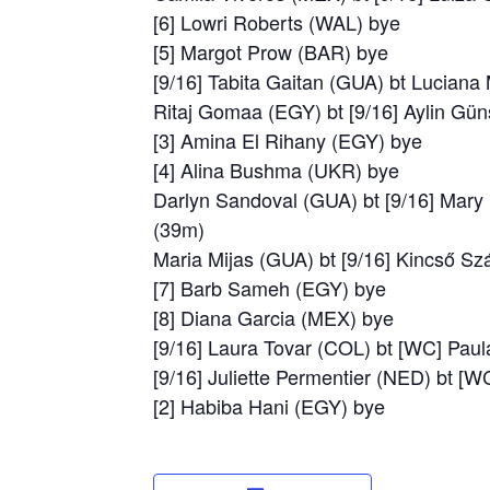
[6] Lowri Roberts (WAL) bye
[5] Margot Prow (BAR) bye
[9/16] Tabita Gaitan (GUA) bt Luciana
Ritaj Gomaa (EGY) bt [9/16] Aylin Gün
[3] Amina El Rihany (EGY) bye
[4] Alina Bushma (UKR) bye
Darlyn Sandoval (GUA) bt [9/16] Mary 
(39m)
Maria Mijas (GUA) bt [9/16] Kincső Sz
[7] Barb Sameh (EGY) bye
[8] Diana Garcia (MEX) bye
[9/16] Laura Tovar (COL) bt [WC] Paul
[9/16] Juliette Permentier (NED) bt [
[2] Habiba Hani (EGY) bye