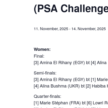
(PSA Challenge
11. November, 2025
-
14. November, 2025
Women:
Final:
[3] Amina El Rihany (EGY) bt [4] Alin
Semi-finals:
[3] Amina El Rihany (EGY) bt [1] Mari
[4] Alina Bushma (UKR) bt [2] Habiba 
Quarter-finals:
[1] Marie Stéphan (FRA) bt [6] Lowri 