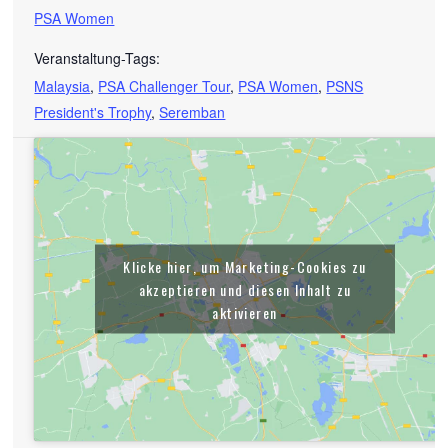
PSA Women
Veranstaltung-Tags:
Malaysia
,
PSA Challenger Tour
,
PSA Women
,
PSNS
President's Trophy
,
Seremban
Klicke hier, um Marketing-Cookies zu
akzeptieren und diesen Inhalt zu
aktivieren