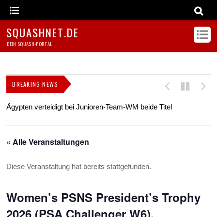
SQUASHNET.DE
DEIN SQUASH-PORTAL
BREAKING NEWS
Ägypten verteidigt bei Junioren-Team-WM beide Titel
Z
s
« Alle Veranstaltungen
Diese Veranstaltung hat bereits stattgefunden.
Women’s PSNS President’s Trophy
2026 (PSA Challenger W6),