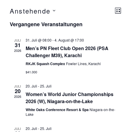
Anstehende
Ansicht
Ver
L
Navigat
I
D
Ansi
Vergangene Veranstaltungen
S
a
T
Navi
E
t
31. Juli @ 08:00
-
4. August @ 17:00
JULI
u
31
Men’s PN Fleet Club Open 2026 (PSA
m
2026
Challenger M39), Karachi
w
RKJK Squash Complex
Fowler Lines, Karachi
ä
$41.000
h
l
20. Juli
-
25. Juli
JULI
e
20
Women’s World Junior Championships
n
2026
2026 (W), Niagara-on-the-Lake
.
White Oaks Conference Resort & Spa
Niagara-on-the-
Lake
20. Juli
-
25. Juli
JULI