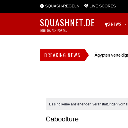
SQUASH-REGELN
LIVE SCORES
SQUASHNET.DE
NEWS
DEIN SQUASH-PORTAL
BREAKING NEWS
Ägypten verteidig
Es sind keine anstehenden Veranstaltungen vorha
Caboolture