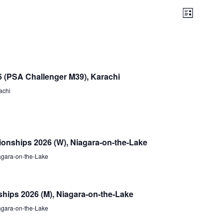
Ansichten-
Veran
L
Navigation
I
Ansich
S
T
Navig
E
 (PSA Challenger M39), Karachi
achi
nships 2026 (W), Niagara-on-the-Lake
agara-on-the-Lake
hips 2026 (M), Niagara-on-the-Lake
agara-on-the-Lake