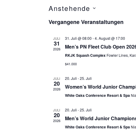
Anstehende
D
Vergangene Veranstaltungen
a
t
31. Juli @ 08:00
-
4. August @ 17:00
JULI
u
31
Men’s PN Fleet Club Open 2026
m
2026
RKJK Squash Complex
Fowler Lines, Kar
w
ä
$41.000
h
20. Juli
-
25. Juli
JULI
l
20
Women’s World Junior Champio
e
2026
White Oaks Conference Resort & Spa
Ni
n
.
20. Juli
-
25. Juli
JULI
20
Men’s World Junior Champions
2026
White Oaks Conference Resort & Spa
Ni