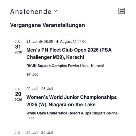
Anstehende
Ansicht
Ver
L
Navigat
I
D
Ansi
Vergangene Veranstaltungen
S
a
T
Navi
E
t
31. Juli @ 08:00
-
4. August @ 17:00
JULI
u
31
Men’s PN Fleet Club Open 2026 (PSA
m
2026
Challenger M39), Karachi
w
RKJK Squash Complex
Fowler Lines, Karachi
ä
$41.000
h
l
20. Juli
-
25. Juli
JULI
e
20
Women’s World Junior Championships
n
2026
2026 (W), Niagara-on-the-Lake
.
White Oaks Conference Resort & Spa
Niagara-on-the-
Lake
20. Juli
-
25. Juli
JULI