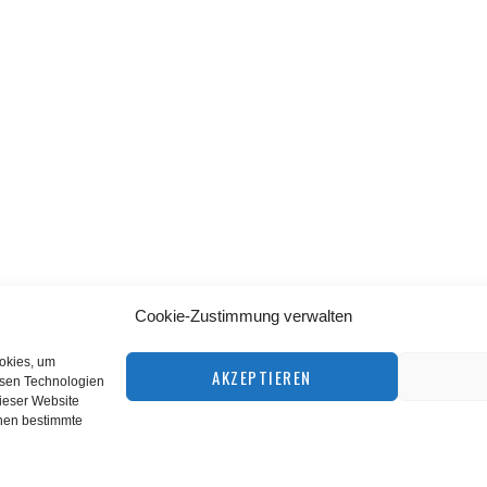
Cookie-Zustimmung verwalten
BACK TO TOP
ookies, um
AKZEPTIEREN
esen Technologien
dieser Website
©
squashnet.de
2026
nnen bestimmte
Datenschutzerklärung
|
Impressum
Performance Marketing by
matchplan