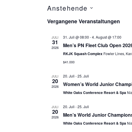
Anstehende
D
Vergangene Veranstaltungen
a
t
31. Juli @ 08:00
-
4. August @ 17:00
JULI
u
31
Men’s PN Fleet Club Open 2026
m
2026
RKJK Squash Complex
Fowler Lines, Kar
w
ä
$41.000
h
20. Juli
-
25. Juli
JULI
l
20
Women’s World Junior Champio
e
2026
White Oaks Conference Resort & Spa
Ni
n
.
20. Juli
-
25. Juli
JULI
20
Men’s World Junior Champions
2026
White Oaks Conference Resort & Spa
Ni