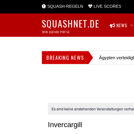
SQUASH-REGELN
LIVE SCORES
SQUASHNET.DE
NEWS
DEIN SQUASH-PORTAL
BREAKING NEWS
Ägypten verteidig
Es sind keine anstehenden Veranstaltungen vorha
Invercargill