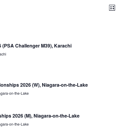
Ansichten-
Veran
L
Navigation
I
Ansich
S
T
Navig
E
 (PSA Challenger M39), Karachi
achi
nships 2026 (W), Niagara-on-the-Lake
agara-on-the-Lake
hips 2026 (M), Niagara-on-the-Lake
agara-on-the-Lake