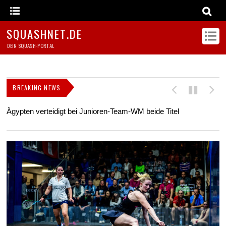
SQUASHNET.DE
DEIN SQUASH-PORTAL
BREAKING NEWS
Ägypten verteidigt bei Junioren-Team-WM beide Titel
Z
s