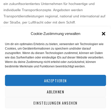
ein zukunftsorientiertes Unternehmen für hochwertige und
individuelle Transportkonzepte. Angeboten werden
Transportdienstleistungen regional, national und international auf
der Straße, per Luftfracht oder mit dem Schiff.
Mehr
Cookie-Zustimmung verwalten
Um dir ein optimales Erlebnis zu bieten, verwenden wir Technologien wie
Cookies, um Geräteinformationen zu speichern und/oder darauf
zuzugreifen. Wenn du diesen Technologien zustimmst, können wir Daten
wie das Surfverhalten oder eindeutige IDs auf dieser Website verarbeiten.
Wenn du deine Zustimmung nicht erteilst oder zurückziehst, können
bestimmte Merkmale und Funktionen beeinträchtigt werden.
BACK TO TOP
AKZEPTIEREN
ABLEHNEN
©
squashnet.de
2026
Datenschutzerklärung
|
Impressum
EINSTELLUNGEN ANSEHEN
Performance Marketing by
matchplan