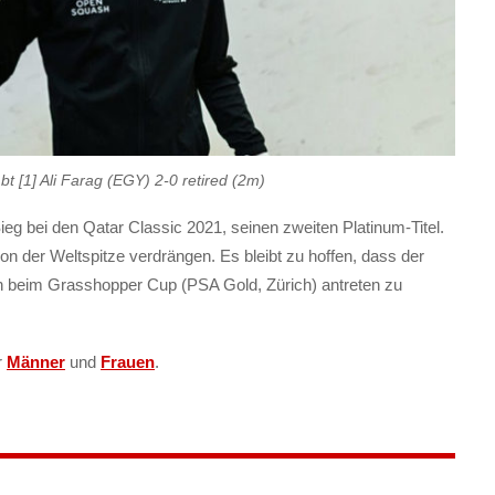
bt [1] Ali Farag (EGY) 2-0 retired (2m)
eg bei den Qatar Classic 2021, seinen zweiten Platinum-Titel.
n der Weltspitze verdrängen. Es bleibt zu hoffen, dass der
ch beim Grasshopper Cup (PSA Gold, Zürich) antreten zu
r
Männer
und
Frauen
.