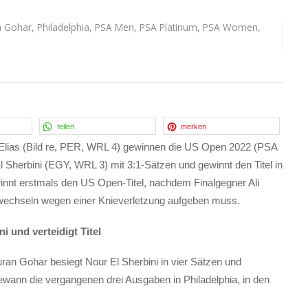
 Gohar
,
Philadelphia
,
PSA Men
,
PSA Platinum
,
PSA Women
,
teilen
merken
 Elias (Bild re, PER, WRL 4) gewinnen die US Open 2022 (PSA
l Sherbini (EGY, WRL 3) mit 3:1-Sätzen und gewinnt den Titel in
ewinnt erstmals den US Open-Titel, nachdem Finalgegner Ali
wechseln wegen einer Knieverletzung aufgeben muss.
i und verteidigt Titel
ouran Gohar besiegt Nour El Sherbini in vier Sätzen und
 gewann die vergangenen drei Ausgaben in Philadelphia, in den