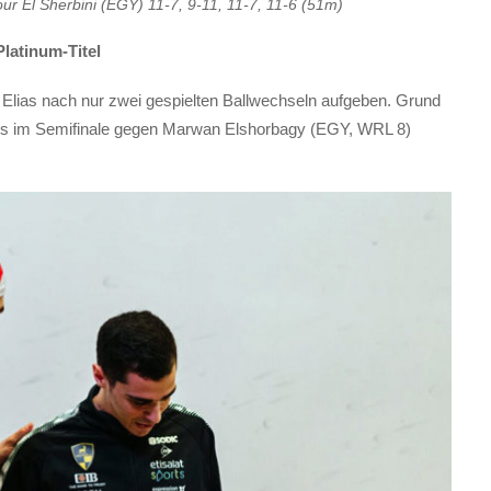
ur El Sherbini (EGY) 11-7, 9-11, 11-7, 11-6 (51m)
Platinum-Titel
Elias nach nur zwei gespielten Ballwechseln aufgeben. Grund
reits im Semifinale gegen Marwan Elshorbagy (EGY, WRL 8)