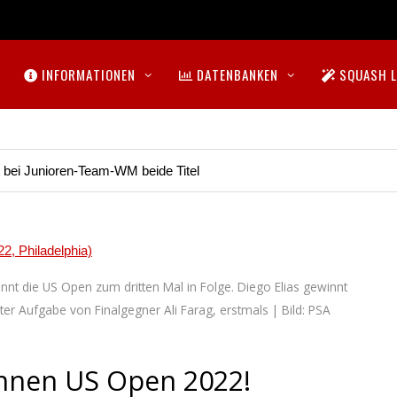
INFORMATIONEN
DATENBANKEN
SQUASH L
t bei Junioren-Team-WM beide Titel
nt die US Open zum dritten Mal in Folge. Diego Elias gewinnt
gter Aufgabe von Finalgegner Ali Farag, erstmals | Bild: PSA
innen US Open 2022!