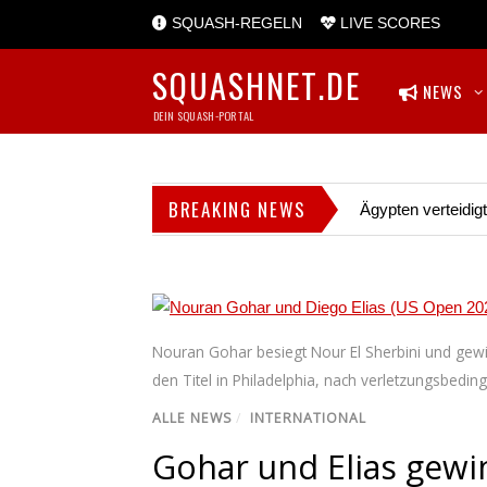
SQUASH-REGELN
LIVE SCORES
SQUASHNET.DE
NEWS
DEIN SQUASH-PORTAL
BREAKING NEWS
Ägypten verteidig
Nouran Gohar besiegt Nour El Sherbini und gewin
den Titel in Philadelphia, nach verletzungsbedin
ALLE NEWS
/
INTERNATIONAL
Gohar und Elias gew