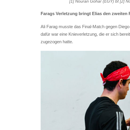
[1] Nouran Gohar (EGY) bt [2] No
Farags Verletzung bringt Elias den zweiten 
Ali Farag musste das Final-Match gegen Diego 
dafür war eine Knieverletzung, die er sich be
zugezogen hatte.