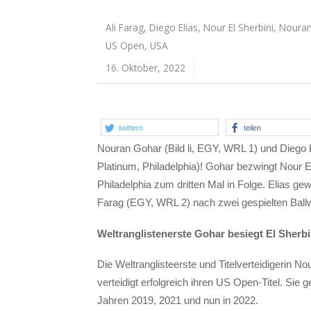
Ali Farag
,
Diego Elias
,
Nour El Sherbini
,
Nouran
US Open
,
USA
16. Oktober, 2022
twittern
teilen
Nouran Gohar (Bild li, EGY, WRL 1) und Diego
Platinum, Philadelphia)! Gohar bezwingt Nour E
Philadelphia zum dritten Mal in Folge. Elias g
Farag (EGY, WRL 2) nach zwei gespielten Ball
Weltranglistenerste Gohar besiegt El Sherbin
Die Weltranglisteerste und Titelverteidigerin N
verteidigt erfolgreich ihren US Open-Titel. Sie
Jahren 2019, 2021 und nun in 2022.