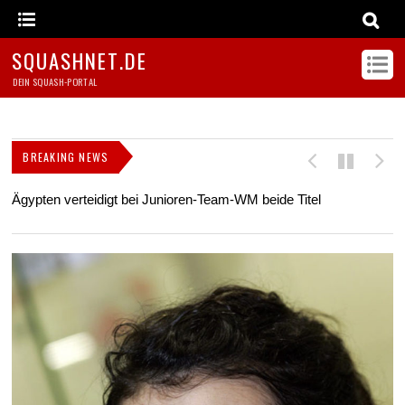
SQUASHNET.DE
DEIN SQUASH-PORTAL
BREAKING NEWS
Ägypten verteidigt bei Junioren-Team-WM beide Titel
Z
s