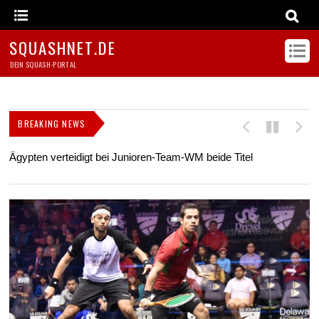
SQUASHNET.DE
DEIN SQUASH-PORTAL
BREAKING NEWS
Ägypten verteidigt bei Junioren-Team-WM beide Titel
Z
s