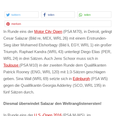
twittern
teilen
teilen
merken
In Runde eins der
Motor City Open
(PSA M70), in Detroit, gelingt
Cesar Salazar (Bild re, MEX, WRL 26) mit einem Erstrunden-
Sieg über Mohamed Elshorbagy (Bild li, EGY, WRL 1) ein großer
Triumph. Raphael Kandra (WRL 43) unterliegt Diego Elias (PER,
WRL 24) in drei Sätzen. Auch Jens Schoor muss sich in
Toulouse
(PSA M10) in der zweiten Runde dem Qualifikanten
Patrick Rooney (ENG, WRL 120) mit 1:3-Sätzen geschlagen
geben. Sina Wall (WRL 69) setzte sich in
Edinburgh
(PSA W5)
gegen die Qualifikantin Georgia Adderley (SCO, WRL 195) in
fünf Sätzen durch.
Diesmal überwindet Salazar den Weltranglistenersten!
In Runde eins der
U.S.-Open 2016
(PSA M-WS), im