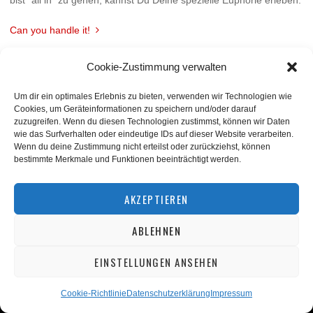
bist “all in” zu gehen, kannst Du Deine spezielle Euphorie erleben.
Can you handle it!
Cookie-Zustimmung verwalten
Um dir ein optimales Erlebnis zu bieten, verwenden wir Technologien wie
Cookies, um Geräteinformationen zu speichern und/oder darauf
zuzugreifen. Wenn du diesen Technologien zustimmst, können wir Daten
wie das Surfverhalten oder eindeutige IDs auf dieser Website verarbeiten.
Wenn du deine Zustimmung nicht erteilst oder zurückziehst, können
bestimmte Merkmale und Funktionen beeinträchtigt werden.
BACK TO TOP
AKZEPTIEREN
ABLEHNEN
©
squashnet.de
2026
Datenschutzerklärung
|
Impressum
EINSTELLUNGEN ANSEHEN
Performance Marketing by
matchplan
Cookie-Richtlinie
Datenschutzerklärung
Impressum