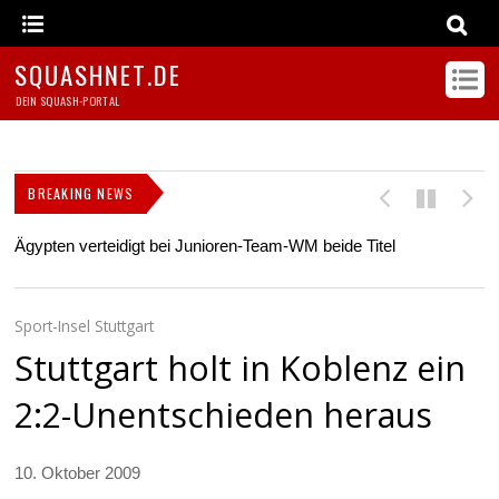
SQUASHNET.DE
DEIN SQUASH-PORTAL
BREAKING NEWS
Ägypten verteidigt bei Junioren-Team-WM beide Titel
Z
s
Sport-Insel Stuttgart
Stuttgart holt in Koblenz ein
2:2-Unentschieden heraus
10. Oktober 2009