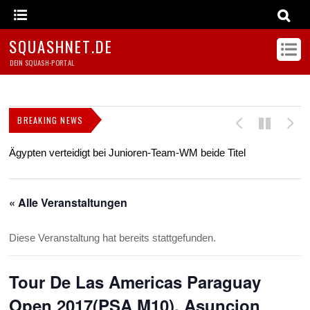
SQUASHNET.DE
DEIN SQUASH-PORTAL
BREAKING NEWS
Ägypten verteidigt bei Junioren-Team-WM beide Titel
Z
s
« Alle Veranstaltungen
Diese Veranstaltung hat bereits stattgefunden.
Tour De Las Americas Paraguay
Open 2017(PSA M10), Asuncion