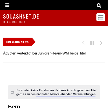
SQUASHNET.DE
DEIN SQUASH-PORTAL
BREAKING NEWS
Ägypten verteidigt bei Junioren-Team-WM beide Titel
Z
s
Es wurden keine Ergebnisse für diese Ansicht gefunden. Hier
geht es zu den
nächsten bevorstehenden Veranstaltungen
.
Bern