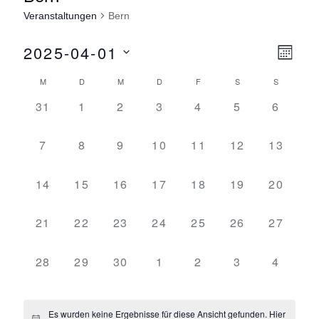
Veranstaltungen
Bern
2025-04-01
Ansicht
Ver
M
Navigat
O
D
Ansi
Kalender
M
D
M
D
F
S
S
N
a
A
von
Navi
0
0
0
0
0
0
0
31
1
2
3
4
5
6
T
t
Veranstaltungen
Veranstaltungen,
Veranstaltungen,
Veranstaltungen,
Veranstaltungen,
Veranstaltungen,
Veranstaltung
Veranst
u
0
0
0
0
0
0
0
7
8
9
10
11
12
13
m
Veranstaltungen,
Veranstaltungen,
Veranstaltungen,
Veranstaltungen,
Veranstaltungen,
Veranstaltunge
Veranst
w
0
0
0
0
0
0
0
14
15
16
17
18
19
20
ä
Veranstaltungen,
Veranstaltungen,
Veranstaltungen,
Veranstaltungen,
Veranstaltungen,
Veranstaltunge
Veranst
h
0
0
0
0
0
0
0
l
21
22
23
24
25
26
27
Veranstaltungen,
Veranstaltungen,
Veranstaltungen,
Veranstaltungen,
Veranstaltungen,
Veranstaltunge
Veranst
e
n
0
0
0
0
0
0
0
28
29
30
1
2
3
4
.
Veranstaltungen,
Veranstaltungen,
Veranstaltungen,
Veranstaltungen,
Veranstaltungen,
Veranstaltung
Veranst
Es wurden keine Ergebnisse für diese Ansicht gefunden. Hier