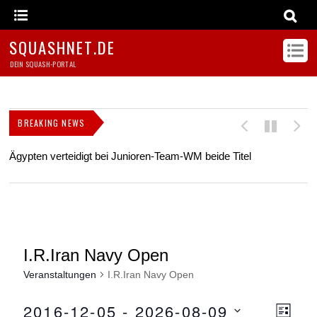
SQUASHNET.DE
DEIN SQUASH-PORTAL
BREAKING NEWS
Ägypten verteidigt bei Junioren-Team-WM beide Titel
Z
s
I.R.Iran Navy Open
Veranstaltungen
I.R.Iran Navy Open
2016-12-05
 - 
2026-08-09
Ansicht
Ver
L