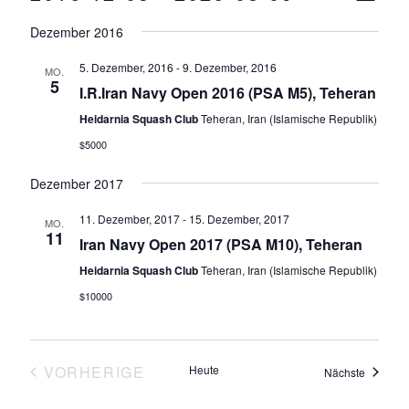
Navigat
I
D
Ansi
S
Dezember 2016
a
T
Navi
E
t
5. Dezember, 2016
-
9. Dezember, 2016
MO.
5
u
I.R.Iran Navy Open 2016 (PSA M5), Teheran
m
Heidarnia Squash Club
Teheran, Iran (Islamische Republik)
w
$5000
ä
Dezember 2017
h
l
11. Dezember, 2017
-
15. Dezember, 2017
MO.
e
11
Iran Navy Open 2017 (PSA M10), Teheran
n
Heidarnia Squash Club
Teheran, Iran (Islamische Republik)
.
$10000
VORHERIGE
Heute
Veransta
Nächste
VERANSTALTUNGEN