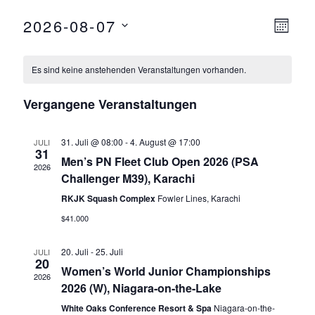
2026-08-07
Ansicht
Ver
M
Navigat
O
D
Ansi
N
a
A
Es sind keine anstehenden Veranstaltungen vorhanden.
Navi
T
t
u
Vergangene Veranstaltungen
m
w
31. Juli @ 08:00
-
4. August @ 17:00
JULI
31
ä
Men’s PN Fleet Club Open 2026 (PSA
2026
h
Challenger M39), Karachi
l
RKJK Squash Complex
Fowler Lines, Karachi
e
$41.000
n
.
20. Juli
-
25. Juli
JULI
20
Women’s World Junior Championships
2026
2026 (W), Niagara-on-the-Lake
White Oaks Conference Resort & Spa
Niagara-on-the-