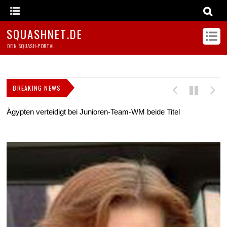
SQUASHNET.DE
DEIN SQUASH-PORTAL
BREAKING NEWS
Ägypten verteidigt bei Junioren-Team-WM beide Titel
Z
s