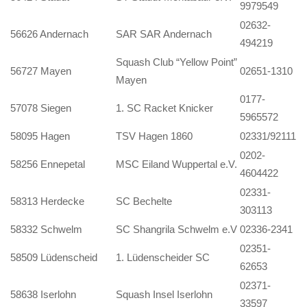
9979549
02632-
56626 Andernach
SAR SAR Andernach
494219
Squash Club “Yellow Point”
56727 Mayen
02651-1310
Mayen
0177-
57078 Siegen
1. SC Racket Knicker
5965572
58095 Hagen
TSV Hagen 1860
02331/92111
0202-
58256 Ennepetal
MSC Eiland Wuppertal e.V.
4604422
02331-
58313 Herdecke
SC Bechelte
303113
58332 Schwelm
SC Shangrila Schwelm e.V
02336-2341
02351-
58509 Lüdenscheid
1. Lüdenscheider SC
62653
02371-
58638 Iserlohn
Squash Insel Iserlohn
33597