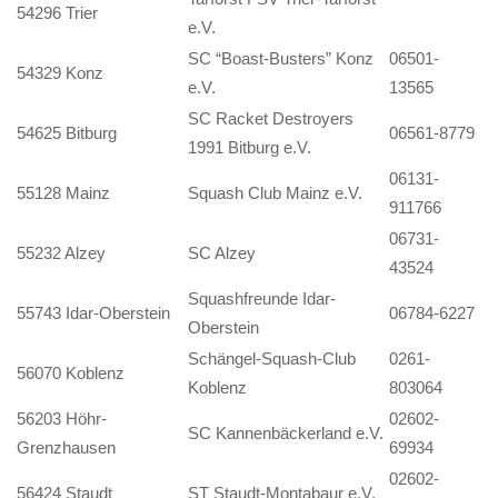
54296 Trier
e.V.
SC “Boast-Busters” Konz
06501-
54329 Konz
e.V.
13565
SC Racket Destroyers
54625 Bitburg
06561-8779
1991 Bitburg e.V.
06131-
55128 Mainz
Squash Club Mainz e.V.
911766
06731-
55232 Alzey
SC Alzey
43524
Squashfreunde Idar-
55743 Idar-Oberstein
06784-6227
Oberstein
Schängel-Squash-Club
0261-
56070 Koblenz
Koblenz
803064
56203 Höhr-
02602-
SC Kannenbäckerland e.V.
Grenzhausen
69934
02602-
56424 Staudt
ST Staudt-Montabaur e.V.