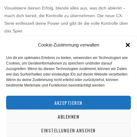
Visualisiere deinen Erfolg, blende alles aus, was dich ablenkt –
mach dich bereit, die Kontrolle zu übernehmen. Die neue CX-
Serie entfesselt deine Power und gibt dir die volle Kontrolle über
das Spiel.
Mehr
Cookie-Zustimmung verwalten
Um dir ein optimales Erlebnis zu bieten, verwenden wir Technologien wie
Cookies, um Geräteinformationen zu speichern und/oder darauf
zuzugreifen. Wenn du diesen Technologien zustimmst, können wir Daten
wie das Surfverhalten oder eindeutige IDs auf dieser Website verarbeiten.
Wenn du deine Zustimmung nicht erteilst oder zurückziehst, können
bestimmte Merkmale und Funktionen beeinträchtigt werden.
BACK TO TOP
AKZEPTIEREN
ABLEHNEN
©
squashnet.de
2026
Datenschutzerklärung
|
Impressum
EINSTELLUNGEN ANSEHEN
Performance Marketing by
matchplan