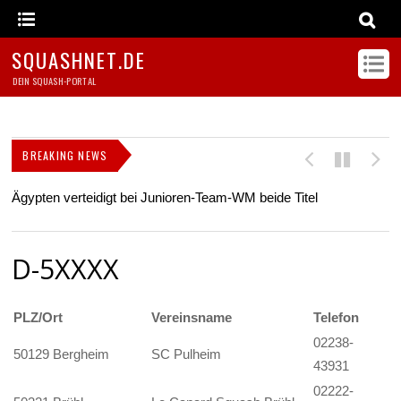
SQUASHNET.DE
DEIN SQUASH-PORTAL
BREAKING NEWS
Ägypten verteidigt bei Junioren-Team-WM beide Titel
Z
s
D-5XXXX
PLZ/Ort
Vereinsname
Telefon
02238-
50129 Bergheim
SC Pulheim
43931
02222-