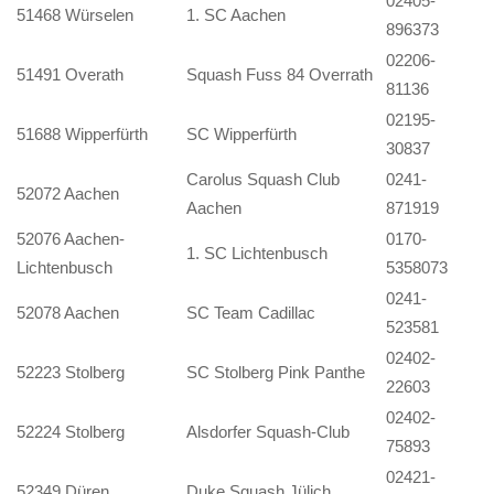
02405-
51468 Würselen
1. SC Aachen
896373
02206-
51491 Overath
Squash Fuss 84 Overrath
81136
02195-
51688 Wipperfürth
SC Wipperfürth
30837
Carolus Squash Club
0241-
52072 Aachen
Aachen
871919
52076 Aachen-
0170-
1. SC Lichtenbusch
Lichtenbusch
5358073
0241-
52078 Aachen
SC Team Cadillac
523581
02402-
52223 Stolberg
SC Stolberg Pink Panthe
22603
02402-
52224 Stolberg
Alsdorfer Squash-Club
75893
02421-
52349 Düren
Duke Squash Jülich