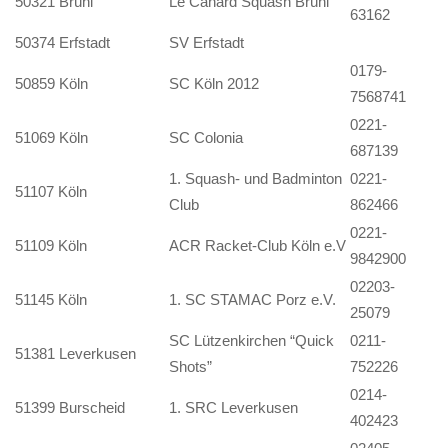
50321 Brühl
Le Canard Squash Brühl
63162
50374 Erfstadt
SV Erfstadt
0179-
50859 Köln
SC Köln 2012
7568741
0221-
51069 Köln
SC Colonia
687139
1. Squash- und Badminton
0221-
51107 Köln
Club
862466
0221-
51109 Köln
ACR Racket-Club Köln e.V
9842900
02203-
51145 Köln
1. SC STAMAC Porz e.V.
25079
SC Lützenkirchen “Quick
0211-
51381 Leverkusen
Shots”
752226
0214-
51399 Burscheid
1. SRC Leverkusen
402423