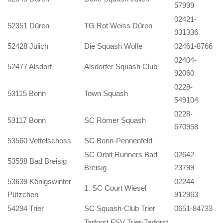
57999
02421-
52351 Düren
TG Rot Weiss Düren
931336
52428 Jülich
Die Squash Wölfe
02461-8766
02404-
52477 Alsdorf
Alsdorfer Squash Club
92060
0228-
53115 Bonn
Town Squash
549104
0228-
53117 Bonn
SC Römer Squash
670958
53560 Vettelschoss
SC Bonn-Pennenfeld
SC Orbit Runners Bad
02642-
53598 Bad Breisig
Breisig
23799
53639 Königswinter
02244-
1. SC Court Wiesel
Pützchen
912963
54294 Trier
SC Squash-Club Trier
0651-84733
Tarforst FSV Trier-Tarforst