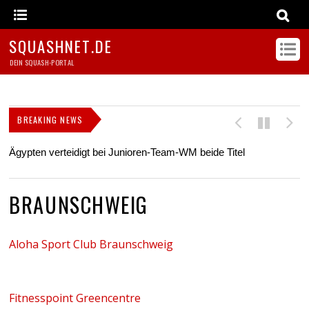
SQUASHNET.DE
DEIN SQUASH-PORTAL
BREAKING NEWS
Ägypten verteidigt bei Junioren-Team-WM beide Titel
Z
s
BRAUNSCHWEIG
Aloha Sport Club Braunschweig
Fitnesspoint Greencentre