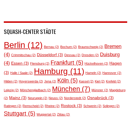
SQUASH-CENTER STÄDTE
Berlin
(12)
Bremen
Bernau
(2)
Bochum
(2)
Braunschweig
(2)
(4)
Duisburg
Düsseldorf
(3)
Crimmitschau
(2)
Dessau
(2)
Dresden
(2)
Frankfurt
(5)
(4)
Essen
(3)
Hagen
Flensburg
(2)
Hückelhoven
(2)
Hamburg
(11)
(3)
Halle / Saale
(2)
Hameln
(2)
Hannover
(2)
Köln
(5)
Hilden
(2)
Hoyerswerda
(2)
Jena
(2)
Kassel
(2)
Kiel
(2)
Krefeld
(2)
München
(7)
Leipzig
(2)
Mönchengladbach
(2)
Münster
(2)
Magdeburg
Mainz
(3)
Osnabrück
(3)
(2)
Neuruppin
(2)
Neuss
(2)
Norderstedt
(2)
Rostock
(3)
Ratingen
(2)
Remscheid
(2)
Rheine
(2)
Schwerin
(2)
Solingen
(2)
Stuttgart
(5)
Wuppertal
(2)
Zittau
(2)