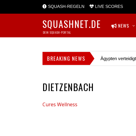
SQUASH-REGELN
LIVE SCORES
SQUASHNET.DE
NEWS
DEIN SQUASH-PORTAL
BREAKING NEWS
Ägypten verteidig
DIETZENBACH
Cures Wellness