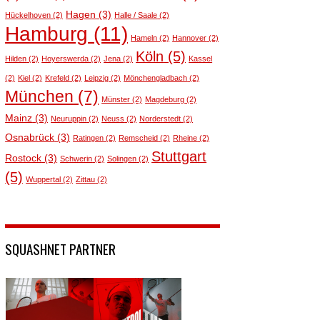
Hagen
(3)
Hückelhoven
(2)
Halle / Saale
(2)
Hamburg
(11)
Hameln
(2)
Hannover
(2)
Köln
(5)
Hilden
(2)
Hoyerswerda
(2)
Jena
(2)
Kassel
(2)
Kiel
(2)
Krefeld
(2)
Leipzig
(2)
Mönchengladbach
(2)
München
(7)
Münster
(2)
Magdeburg
(2)
Mainz
(3)
Neuruppin
(2)
Neuss
(2)
Norderstedt
(2)
Osnabrück
(3)
Ratingen
(2)
Remscheid
(2)
Rheine
(2)
Stuttgart
Rostock
(3)
Schwerin
(2)
Solingen
(2)
(5)
Wuppertal
(2)
Zittau
(2)
SQUASHNET PARTNER