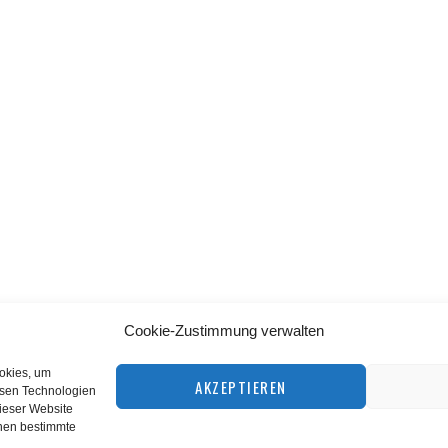
Cookie-Zustimmung verwalten
BACK TO TOP
ookies, um
AKZEPTIEREN
esen Technologien
dieser Website
©
squashnet.de
2026
nnen bestimmte
Datenschutzerklärung
|
Impressum