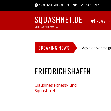
SQUASH-REGELN
LIVE SCORES
SQUASHNET.DE
NEWS
DEIN SQUASH-PORTAL
BREAKING NEWS
Ägypten verteidig
FRIEDRICHSHAFEN
Claudines Fitness- und
Squashtreff