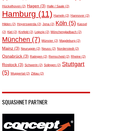
Hagen
(3)
Hückelhoven
(2)
Halle / Saale
(2)
Hamburg
(11)
Hameln
(2)
Hannover
(2)
Köln
(5)
Hilden
(2)
Hoyerswerda
(2)
Jena
(2)
Kassel
(2)
Kiel
(2)
Krefeld
(2)
Leipzig
(2)
Mönchengladbach
(2)
München
(7)
Münster
(2)
Magdeburg
(2)
Mainz
(3)
Neuruppin
(2)
Neuss
(2)
Norderstedt
(2)
Osnabrück
(3)
Ratingen
(2)
Remscheid
(2)
Rheine
(2)
Stuttgart
Rostock
(3)
Schwerin
(2)
Solingen
(2)
(5)
Wuppertal
(2)
Zittau
(2)
SQUASHNET PARTNER