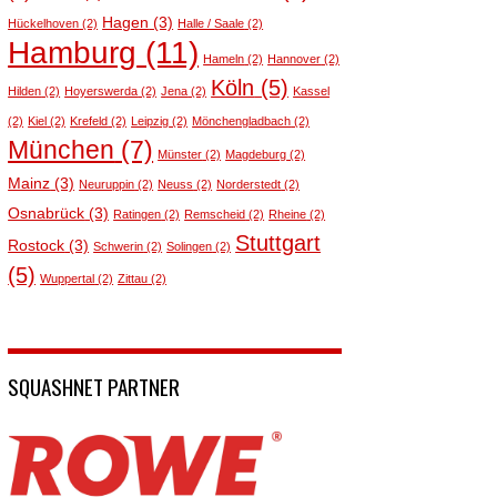
Hagen
(3)
Hückelhoven
(2)
Halle / Saale
(2)
Hamburg
(11)
Hameln
(2)
Hannover
(2)
Köln
(5)
Hilden
(2)
Hoyerswerda
(2)
Jena
(2)
Kassel
(2)
Kiel
(2)
Krefeld
(2)
Leipzig
(2)
Mönchengladbach
(2)
München
(7)
Münster
(2)
Magdeburg
(2)
Mainz
(3)
Neuruppin
(2)
Neuss
(2)
Norderstedt
(2)
Osnabrück
(3)
Ratingen
(2)
Remscheid
(2)
Rheine
(2)
Stuttgart
Rostock
(3)
Schwerin
(2)
Solingen
(2)
(5)
Wuppertal
(2)
Zittau
(2)
SQUASHNET PARTNER