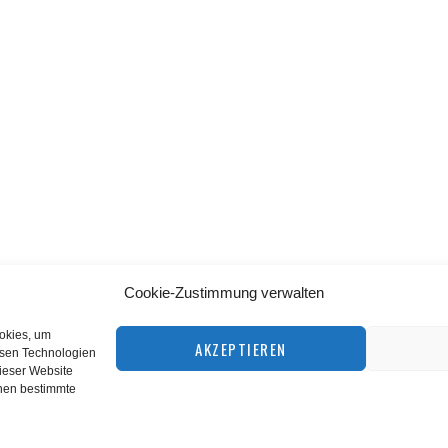
Cookie-Zustimmung verwalten
BACK TO TOP
ookies, um
AKZEPTIEREN
esen Technologien
dieser Website
©
squashnet.de
2026
nnen bestimmte
Datenschutzerklärung
|
Impressum
Performance Marketing by
matchplan