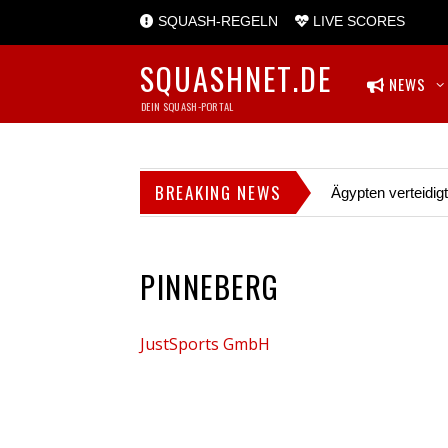
SQUASH-REGELN
LIVE SCORES
SQUASHNET.DE
NEWS
DEIN SQUASH-PORTAL
BREAKING NEWS
Ägypten verteidig
PINNEBERG
JustSports GmbH