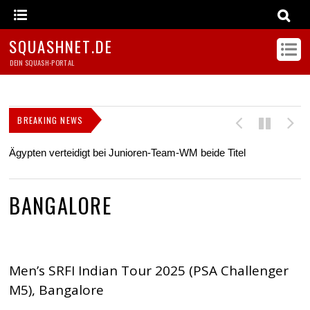
SQUASHNET.DE
DEIN SQUASH-PORTAL
BREAKING NEWS
Ägypten verteidigt bei Junioren-Team-WM beide Titel
Z
s
BANGALORE
Men’s SRFI Indian Tour 2025 (PSA Challenger
M5), Bangalore