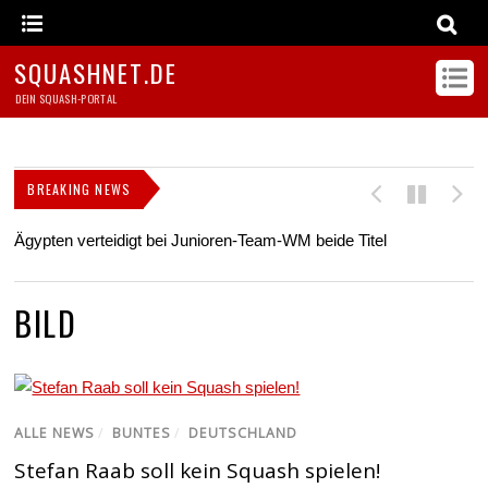
SQUASHNET.DE
DEIN SQUASH-PORTAL
BREAKING NEWS
Ägypten verteidigt bei Junioren-Team-WM beide Titel
Z
s
BILD
ALLE NEWS
/
BUNTES
/
DEUTSCHLAND
Stefan Raab soll kein Squash spielen!