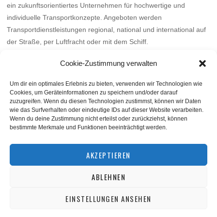
ein zukunftsorientiertes Unternehmen für hochwertige und
individuelle Transportkonzepte. Angeboten werden
Transportdienstleistungen regional, national und international auf
der Straße, per Luftfracht oder mit dem Schiff.
Mehr
Cookie-Zustimmung verwalten
Um dir ein optimales Erlebnis zu bieten, verwenden wir Technologien wie
Cookies, um Geräteinformationen zu speichern und/oder darauf
zuzugreifen. Wenn du diesen Technologien zustimmst, können wir Daten
wie das Surfverhalten oder eindeutige IDs auf dieser Website verarbeiten.
Wenn du deine Zustimmung nicht erteilst oder zurückziehst, können
bestimmte Merkmale und Funktionen beeinträchtigt werden.
BACK TO TOP
AKZEPTIEREN
ABLEHNEN
©
squashnet.de
2026
Datenschutzerklärung
|
Impressum
EINSTELLUNGEN ANSEHEN
Performance Marketing by
matchplan