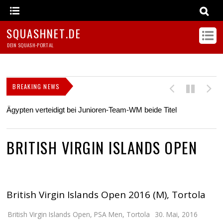
SQUASHNET.DE
DEIN SQUASH-PORTAL
BREAKING NEWS
Ägypten verteidigt bei Junioren-Team-WM beide Titel
Z
s
BRITISH VIRGIN ISLANDS OPEN
British Virgin Islands Open 2016 (M), Tortola
British Virgin Islands Open
,
PSA Men
,
Tortola
30. Mai, 2016