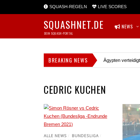
SQUASH-REGELN
LIVE SCORES
SQUASHNET.DE
NEWS
DEIN SQUASH-PORTAL
BREAKING NEWS
Ägypten verteidig
CEDRIC KUCHEN
ALLE NEWS
/
BUNDESLIGA
/