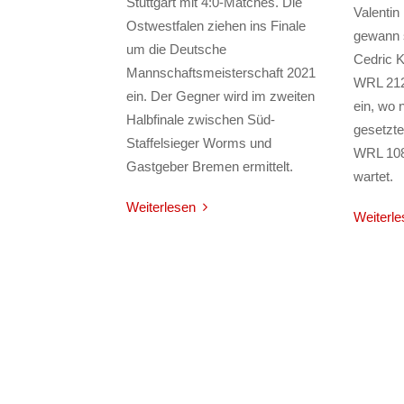
Stuttgart mit 4:0-Matches. Die
Valentin
Ostwestfalen ziehen ins Finale
gewann s
um die Deutsche
Cedric K
Mannschaftsmeisterschaft 2021
WRL 212)
ein. Der Gegner wird im zweiten
ein, wo 
Halbfinale zwischen Süd-
gesetzte
Staffelsieger Worms und
WRL 108)
Gastgeber Bremen ermittelt.
wartet.
Weiterlesen
Weiterle