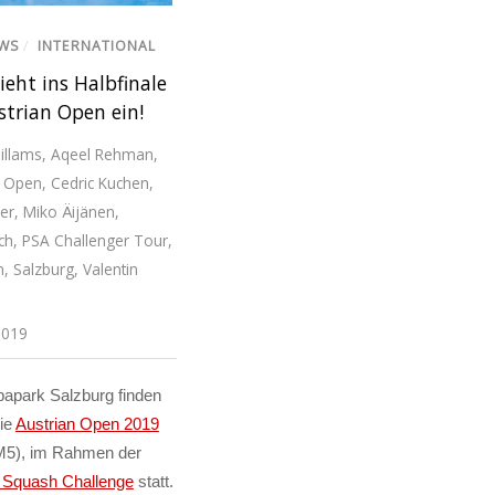
EWS
/
INTERNATIONAL
ieht ins Halbfinale
strian Open ein!
illams
,
Aqeel Rehman
,
n Open
,
Cedric Kuchen
,
ler
,
Miko Äijänen
,
ch
,
PSA Challenger Tour
,
n
,
Salzburg
,
Valentin
 2019
apark Salzburg finden
die
Austrian Open 2019
5), im Rahmen der
n Squash Challenge
statt.