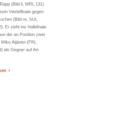
 Rapp (Bild li, WRL 131)
ein Viertelfinale gegen
uchen (Bild re, SUI,
. Er zieht ins Halbfinale
nun der an Position zwei
 Miko Äijänen (FIN,
 als Gegner auf ihn
sen