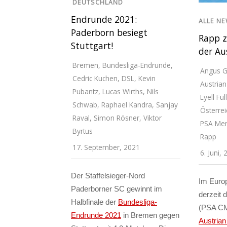
DEUTSCHLAND
Endrunde 2021:
ALLE N
Paderborn besiegt
Rapp z
Stuttgart!
der Au
Bremen
,
Bundesliga-Endrunde
,
Angus G
Cedric Kuchen
,
DSL
,
Kevin
Austria
Pubantz
,
Lucas Wirths
,
Nils
Lyell Ful
Schwab
,
Raphael Kandra
,
Sanjay
Österrei
Raval
,
Simon Rösner
,
Viktor
PSA Me
Byrtus
Rapp
17. September, 2021
6. Juni,
Der Staffelsieger-Nord
Im Europ
Paderborner SC gewinnt im
derzeit 
Halbfinale der
Bundesliga-
(PSA CM
Endrunde 2021
in Bremen gegen
Austria