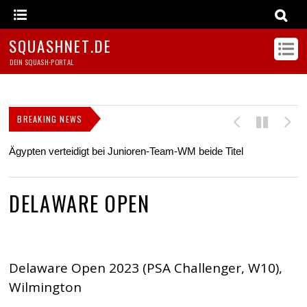
SQUASHNET.DE
DEIN SQUASH-PORTAL
BREAKING NEWS
Ägypten verteidigt bei Junioren-Team-WM beide Titel
Z
s
DELAWARE OPEN
Delaware Open 2023 (PSA Challenger, W10),
Wilmington