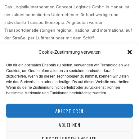
Das Logistikunternehmen Concept Logistics GmbH in Hanau ist
ein zukunftsorientiertes Unternehmen für hochwertige und
individuelle Transportkonzepte. Angeboten werden
Transportdienstleistungen regional, national und international auf
der Straße, per Luftfracht oder mit dem Schiff.
Mehr
Cookie-Zustimmung verwalten
Um dir ein optimales Erlebnis zu bieten, verwenden wir Technologien wie
Cookies, um Geräteinformationen zu speichern und/oder darauf
zuzugreifen. Wenn du diesen Technologien zustimmst, können wir Daten
wie das Surfverhalten oder eindeutige IDs auf dieser Website verarbeiten.
Wenn du deine Zustimmung nicht erteilst oder zurückziehst, können
bestimmte Merkmale und Funktionen beeinträchtigt werden.
BACK TO TOP
AKZEPTIEREN
ABLEHNEN
©
squashnet.de
2026
Datenschutzerklärung
|
Impressum
EINSTELLUNGEN ANSEHEN