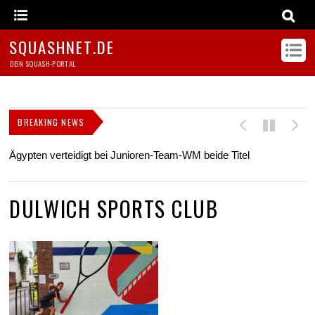
SQUASHNET.DE
DEIN SQUASH-PORTAL
BREAKING NEWS
Ägypten verteidigt bei Junioren-Team-WM beide Titel
Z
s
DULWICH SPORTS CLUB