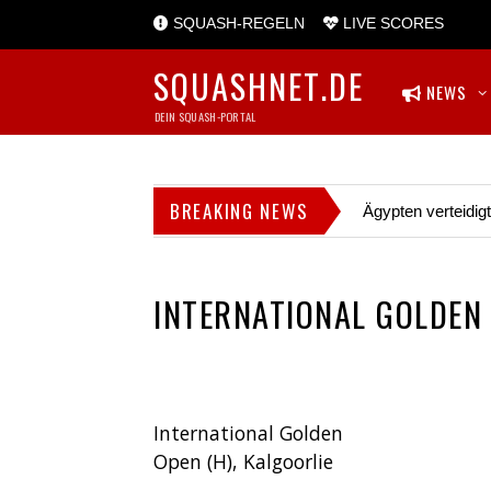
SQUASH-REGELN
LIVE SCORES
SQUASHNET.DE
NEWS
DEIN SQUASH-PORTAL
BREAKING NEWS
Ägypten verteidig
INTERNATIONAL GOLDEN
International Golden
Open (H), Kalgoorlie