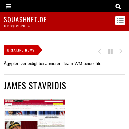
SQUASHNET.DE
DEIN SQUASH-PORTAL
BREAKING NEWS
Ägypten verteidigt bei Junioren-Team-WM beide Titel
Z
s
JAMES STAVRIDIS